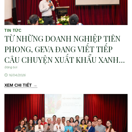
TIN TỨC
TỪ NHỮNG DOANH NGHIỆP TIÊN
PHONG, GEVA ĐANG VIẾT TIẾP
CÂU CHUYỆN XUẤT KHẨU XANH
VIỆT NAM
Đăng bởi
16/04/2026
→
XEM CHI TIẾT