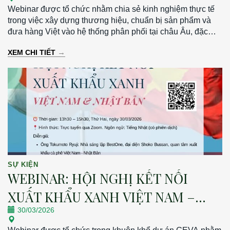
Webinar được tổ chức nhằm chia sẻ kinh nghiệm thực tế
trong việc xây dựng thương hiệu, chuẩn bị sản phẩm và
đưa hàng Việt vào hệ thống phân phối tại châu Âu, đặc
biệt tại thị trường Đức. Thời gian: 19h30 – 21h00 | Thứ
→
XEM CHI TIẾT
Sáu, ngày 13/03/2026 Hình thức: Trực tuyến qua Zoom
SỰ KIỆN
WEBINAR: HỘI NGHỊ KẾT NỐI
XUẤT KHẨU XANH VIỆT NAM –
30/03/2026
NHẬT BẢN