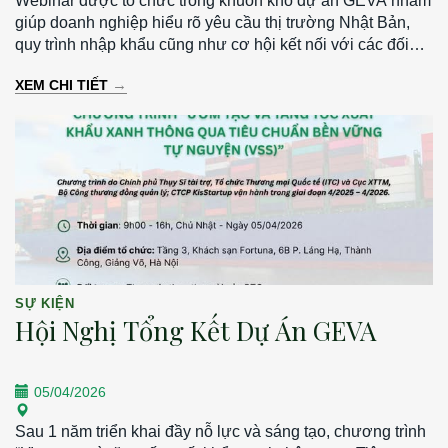
Webinar được tổ chức trong khuôn khổ dự án GEVA nhằm
giúp doanh nghiệp hiểu rõ yêu cầu thị trường Nhật Bản,
quy trình nhập khẩu cũng như cơ hội kết nối với các đối
tác tiềm năng. - Thời gian: 13h30 – 15h30 | Thứ Hai, ngày
→
XEM CHI TIẾT
30/03/2026 - Hình thức: Trực tuyến qua Zoom - Ngôn ngữ:
Tiếng Nhật (có phiên dịch)
SỰ KIỆN
Hội Nghị Tổng Kết Dự Án GEVA
05/04/2026
Sau 1 năm triển khai đầy nỗ lực và sáng tạo, chương trình