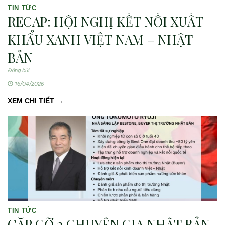
TIN TỨC
RECAP: HỘI NGHỊ KẾT NỐI XUẤT
KHẨU XANH VIỆT NAM – NHẬT
BẢN
Đăng bởi
16/04/2026
→
XEM CHI TIẾT
TIN TỨC
GẶP GỠ 2 CHUYÊN GIA NHẬT BẢN