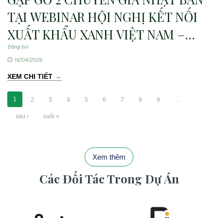
TẠI WEBINAR HỘI NGHỊ KẾT NỐI
XUẤT KHẨU XANH VIỆT NAM –
NHẬT BẢN
Đăng bởi
16/04/2026
→
XEM CHI TIẾT
1
2
3
4
5
6
7
8
9
…
sau ›
cuối »
Xem thêm
Các Đối Tác Trong Dự Án