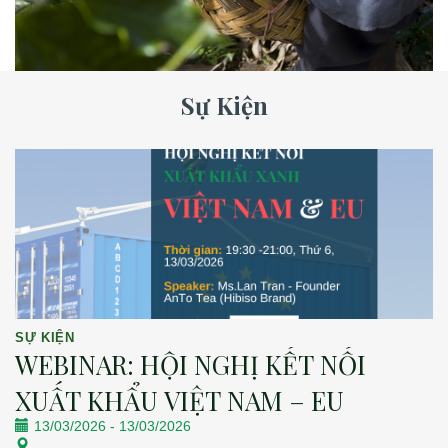
Sự Kiện
SỰ KIỆN
WEBINAR: HỘI NGHỊ KẾT NỐI
XUẤT KHẨU VIỆT NAM – EU
13/03/2026
-
13/03/2026