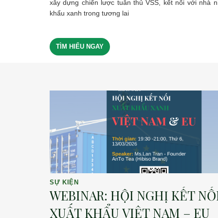
xây dựng chiến lược tuân thủ VSS, kết nối với nhà 
khẩu xanh trong tương lai
TÌM HIỂU NGAY
SỰ KIỆN
WEBINAR: HỘI NGHỊ KẾT NỐ
XUẤT KHẨU VIỆT NAM – EU