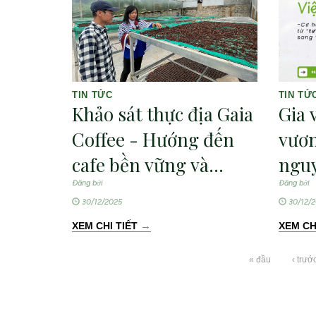
TIN TỨC
TIN TỨ
Khảo sát thực địa Gaia
Gia 
Coffee - Hướng đến
vươn
cafe bền vững và
nguy
chứng nhận quốc tế
duy 
Đăng bởi
Đăng bởi
30/12/2025
30/12/2
nhìn
→
XEM CHI TIẾT
XEM CH
« đầu
‹ trướ