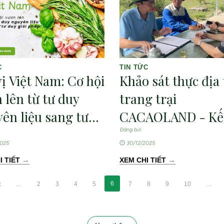
C
TIN TỨC
vị Việt Nam: Cơ hội
Khảo sát thực địa 
 lên từ tư duy
trang trại
ên liệu sang tư
CACAOLAND - Kết
giải pháp- Từ góc
đam mê với phát t
Đăng bởi
025
30/12/2025
 đổi mới sáng tạo
bền vững
→
→
I TIẾT
XEM CHI TIẾT
6
c
…
2
3
4
5
7
8
9
10
…