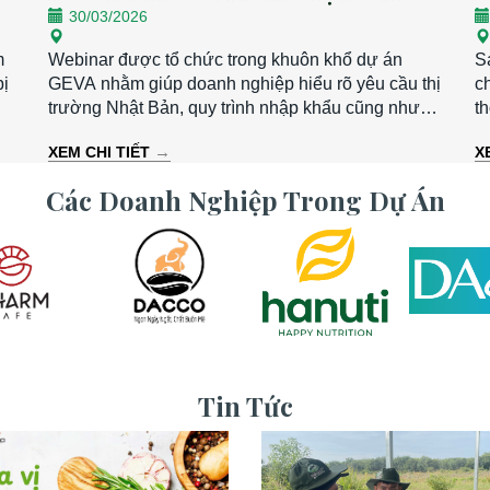
30/03/2026
– NHẬT BẢN
m
Webinar được tổ chức trong khuôn khổ dự án
S
bị
GEVA nhằm giúp doanh nghiệp hiểu rõ yêu cầu thị
c
trường Nhật Bản, quy trình nhập khẩu cũng như
t
cơ hội kết nối với các đối tác tiềm năng. - Thời
(
→
XEM CHI TIẾT
X
6
gian: 13h30 – 15h30 | Thứ Hai, ngày 30/03/2026 -
b
Hình thức: Trực tuyến qua Zoom - Ngôn ngữ:
n
Các Doanh Nghiệp Trong Dự Án
Tiếng Nhật (có phiên dịch)
ki
đ
c
x
Tin Tức