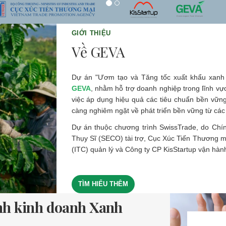
GIỚI THIỆU
Về GEVA
Dự án "Ươm tạo và Tăng tốc xuất khẩu xanh
GEVA
, nhằm hỗ trợ doanh nghiệp trong lĩnh v
việc áp dụng hiệu quả các tiêu chuẩn bền vữn
càng nghiêm ngặt về phát triển bền vững từ các t
Dự án thuộc chương trình SwissTrade, do Chín
Thụy Sĩ (SECO) tài trợ, Cục Xúc Tiến Thương 
(ITC) quản lý và Công ty CP KisStartup vận hàn
TÌM HIỂU THÊM
nh kinh doanh Xanh
ộ tuân thủ Tiêu chuẩn
ộ sẵn sàng xuất khẩu