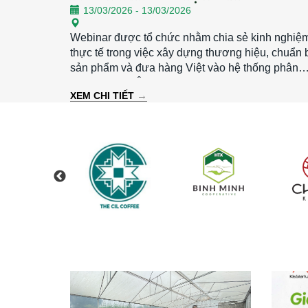
13/03/2026
-
13/03/2026
Webinar được tổ chức nhằm chia sẻ kinh nghiệ
thực tế trong việc xây dựng thương hiệu, chuẩn 
sản phẩm và đưa hàng Việt vào hệ thống phân
phối tại châu Âu, đặc biệt tại thị trường Đức. Thời
→
XEM CHI TIẾT
gian: 19h30 – 21h00 | Thứ Sáu, ngày 13/03/202
Hình thức: Trực tuyến qua Zoom