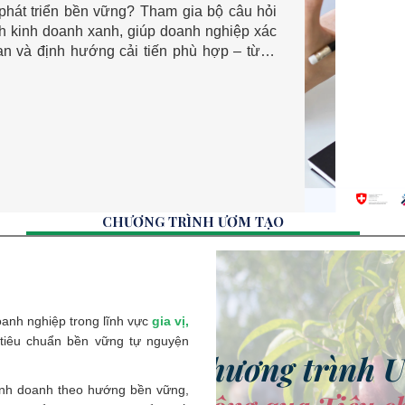
p
 vững? Tham gia bộ câu hỏi
 câu hỏi đánh giá
nh kinh doanh xanh, giúp doanh nghiệp xác
 sẵn sàng xuất khẩu và nhận ngay khuyến
nh giá toàn
n và định hướng cải tiến phù hợp – từng
n sàng và nhận khuyến nghị tổng quan giúp
 vững.
iển bền vững
CHƯƠNG TRÌNH ƯƠM TẠO
anh nghiệp trong lĩnh vực
gia vị,
 tiêu chuẩn bền vững tự nguyện
inh doanh theo hướng bền vững,