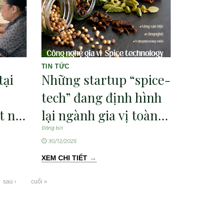
TIN TỨC
tại
Những startup “spice-
tech” đang định hình
 nối
lại ngành gia vị toàn
riển
cầu
Đăng bởi
30/12/2025
→
XEM CHI TIẾT
sau ›
cuối »