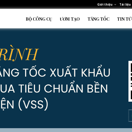
Giới thiệu
Tài liệu
BỘ CÔNG CỤ
ƯƠM TẠO
TĂNG TỐC
TIN TỨ