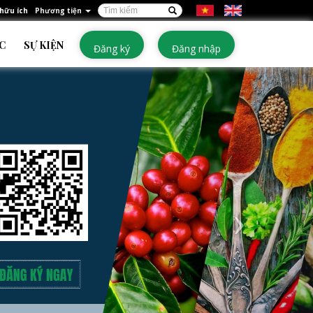
Biểu
 hữu ích
Phương tiện
Tìm kiếm
mẫu
C
SỰ KIỆN
Đăng ký
Đăng nhập
tìm
kiếm