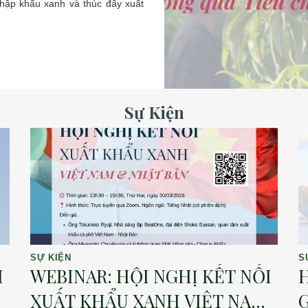
nhập khẩu xanh và thúc đẩy xuất
Sự Kiện
SỰ KIỆN
S
I
WEBINAR: HỘI NGHỊ KẾT NỐI
H
XUẤT KHẨU XANH VIỆT NAM