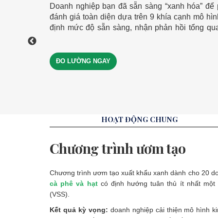
bền vững trong Nông nghiệ
Doanh nghiệp bạn đã sẵn sàng “xanh hóa” để phát triển bền
Doanh nghiệp bạn đang ở đâu trên hành trình xuất khẩu? Tham gia bộ
đánh giá toàn diện dựa trên 9 khía cạnh mô hì
toàn diện trên 5 khía cạnh – khám phá mức độ
Doanh nghiệp bạn đã sẵn sàng phát triển bền vững? Tham gia bộ câu hỏi đá
định mức độ sẵn sàng, nhận phản hồi tổng qua
nghị tổng quan để bứt phá ra thị trường quốc tế
diện dựa trên 5 khía cạnh để hiểu rõ mức độ sẵ
bước tiến xa hơn trong hành trình xuất khẩu bền
doanh nghiệp tiến xa hơn trên hành trình phát tr
ĐO LƯỜNG NGAY
ĐO LƯỜNG NGAY
ĐO LƯỜNG NGAY
HOẠT ĐỘNG CHUNG
Chương trình ươm tạo
Chương trình ươm tạo xuất khẩu xanh dành cho 20 do
cà phê và hạt
có định hướng tuân thủ ít nhất một
(VSS).
Kết quả kỳ vọng:
doanh nghiệp cải thiện mô hình k