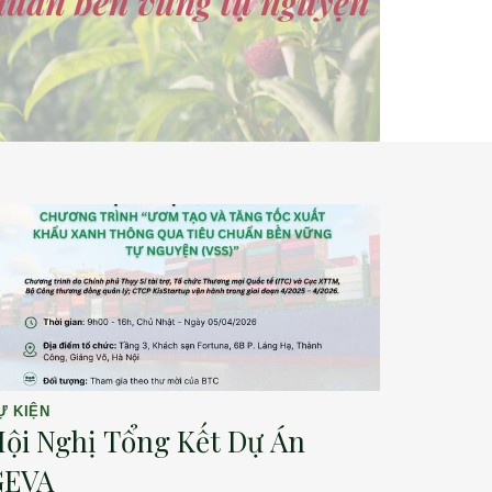
Ự KIỆN
ội Nghị Tổng Kết Dự Án
GEVA