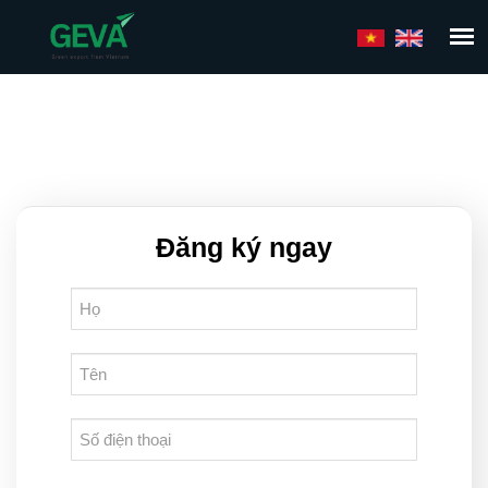
Nhảy
đến
nội
dung
Tab
Đăng ký ngay
chính