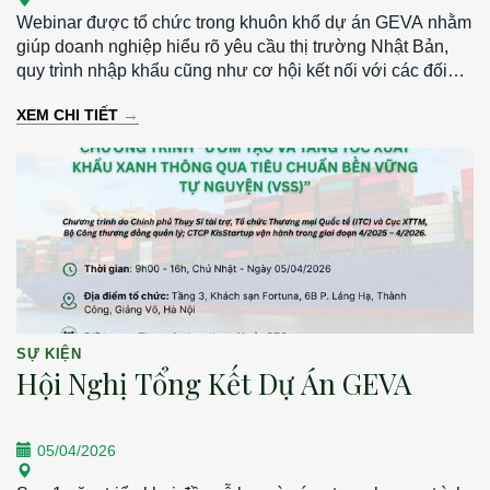
Webinar được tổ chức trong khuôn khổ dự án GEVA nhằm
giúp doanh nghiệp hiểu rõ yêu cầu thị trường Nhật Bản,
quy trình nhập khẩu cũng như cơ hội kết nối với các đối
tác tiềm năng. - Thời gian: 13h30 – 15h30 | Thứ Hai, ngày
→
XEM CHI TIẾT
30/03/2026 - Hình thức: Trực tuyến qua Zoom - Ngôn ngữ:
Tiếng Nhật (có phiên dịch)
SỰ KIỆN
Hội Nghị Tổng Kết Dự Án GEVA
05/04/2026