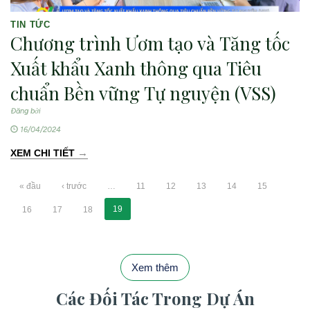
TIN TỨC
Chương trình Ươm tạo và Tăng tốc
Xuất khẩu Xanh thông qua Tiêu
chuẩn Bền vững Tự nguyện (VSS)
Đăng bởi
16/04/2024
→
XEM CHI TIẾT
« đầu
‹ trước
…
11
12
13
14
15
19
16
17
18
Xem thêm
Các Đối Tác Trong Dự Án