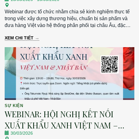
Webinar được tổ chức nhằm chia sẻ kinh nghiệm thực tế
trong việc xây dựng thương hiệu, chuẩn bị sản phẩm và
đưa hàng Việt vào hệ thống phân phối tại châu Âu, đặc
biệt tại thị trường Đức. Thời gian: 19h30 – 21h00 | Thứ
→
XEM CHI TIẾT
Sáu, ngày 13/03/2026 Hình thức: Trực tuyến qua Zoom
SỰ KIỆN
WEBINAR: HỘI NGHỊ KẾT NỐI
XUẤT KHẨU XANH VIỆT NAM –
30/03/2026
NHẬT BẢN