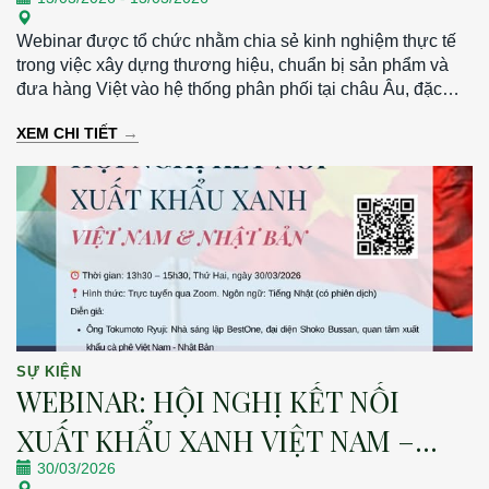
Webinar được tổ chức nhằm chia sẻ kinh nghiệm thực tế
trong việc xây dựng thương hiệu, chuẩn bị sản phẩm và
đưa hàng Việt vào hệ thống phân phối tại châu Âu, đặc
biệt tại thị trường Đức. Thời gian: 19h30 – 21h00 | Thứ
→
XEM CHI TIẾT
Sáu, ngày 13/03/2026 Hình thức: Trực tuyến qua Zoom
SỰ KIỆN
WEBINAR: HỘI NGHỊ KẾT NỐI
XUẤT KHẨU XANH VIỆT NAM –
30/03/2026
NHẬT BẢN