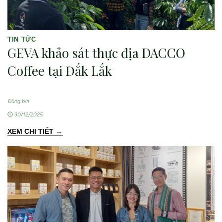
TIN TỨC
GEVA khảo sát thực địa DACCO
Coffee tại Đắk Lắk
Đăng bởi
30/12/2025
→
XEM CHI TIẾT