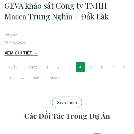
GEVA khảo sát Công ty TNHH
Macca Trung Nghĩa – Đắk Lắk
Đăng bởi
30/12/2025
→
XEM CHI TIẾT
4
« đầu
‹ trước
1
2
3
5
6
7
8
9
…
sau ›
cuối »
Xem thêm
Các Đối Tác Trong Dự Án