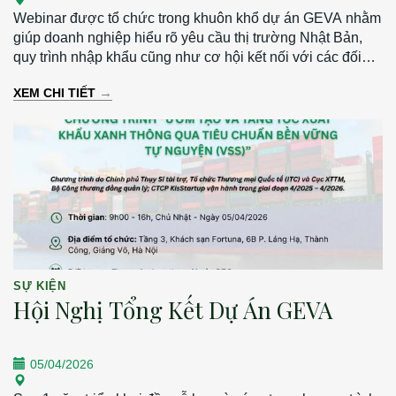
Webinar được tổ chức trong khuôn khổ dự án GEVA nhằm
giúp doanh nghiệp hiểu rõ yêu cầu thị trường Nhật Bản,
quy trình nhập khẩu cũng như cơ hội kết nối với các đối
tác tiềm năng. - Thời gian: 13h30 – 15h30 | Thứ Hai, ngày
→
XEM CHI TIẾT
30/03/2026 - Hình thức: Trực tuyến qua Zoom - Ngôn ngữ:
Tiếng Nhật (có phiên dịch)
SỰ KIỆN
Hội Nghị Tổng Kết Dự Án GEVA
05/04/2026