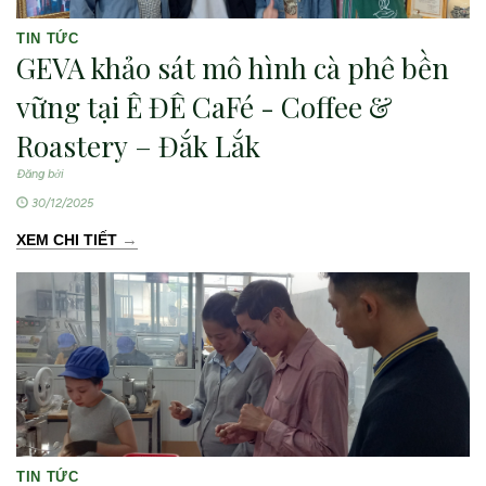
TIN TỨC
GEVA khảo sát mô hình cà phê bền
vững tại Ê ĐÊ CaFé - Coffee &
Roastery – Đắk Lắk
Đăng bởi
30/12/2025
→
XEM CHI TIẾT
TIN TỨC