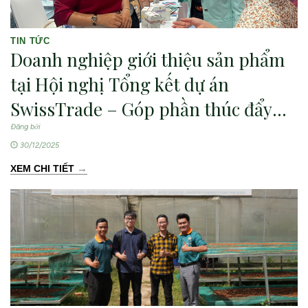
TIN TỨC
Doanh nghiệp giới thiệu sản phẩm
tại Hội nghị Tổng kết dự án
SwissTrade – Góp phần thúc đẩy
xuất khẩu nông sản bền vững
Đăng bởi
30/12/2025
→
XEM CHI TIẾT