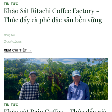
TIN TỨC
Khảo Sát Ritachi Coffee Factory -
Thúc đẩy cà phê đặc sản bền vững
Đăng bởi
30/12/2025
→
XEM CHI TIẾT
TIN TỨC
Khảo sát Rain Coffee - Thúc đẩy giá