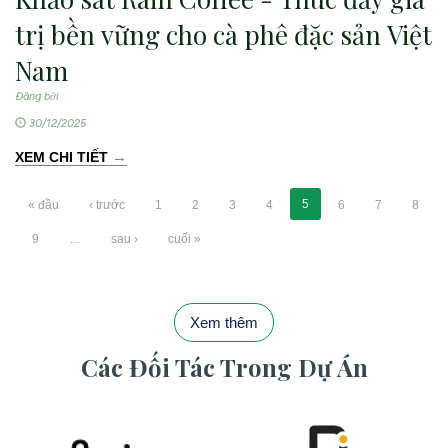
trị bền vững cho cà phê đặc sản Việt
Nam
Đăng bởi
30/12/2025
→
XEM CHI TIẾT
5
« đầu
‹ trước
1
2
3
4
6
7
8
9
…
sau ›
cuối »
Xem thêm
Các Đối Tác Trong Dự Án