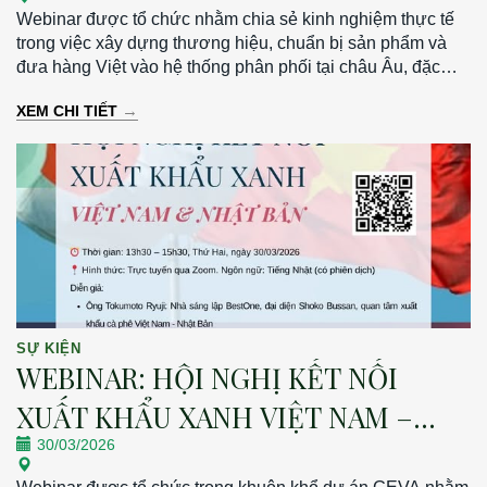
Webinar được tổ chức nhằm chia sẻ kinh nghiệm thực tế
trong việc xây dựng thương hiệu, chuẩn bị sản phẩm và
đưa hàng Việt vào hệ thống phân phối tại châu Âu, đặc
biệt tại thị trường Đức. Thời gian: 19h30 – 21h00 | Thứ
→
XEM CHI TIẾT
Sáu, ngày 13/03/2026 Hình thức: Trực tuyến qua Zoom
SỰ KIỆN
WEBINAR: HỘI NGHỊ KẾT NỐI
XUẤT KHẨU XANH VIỆT NAM –
30/03/2026
NHẬT BẢN