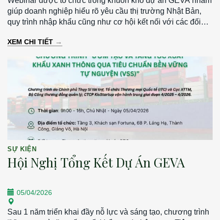
Webinar được tổ chức trong khuôn khổ dự án GEVA nhằm
giúp doanh nghiệp hiểu rõ yêu cầu thị trường Nhật Bản,
quy trình nhập khẩu cũng như cơ hội kết nối với các đối
tác tiềm năng. - Thời gian: 13h30 – 15h30 | Thứ Hai, ngày
→
XEM CHI TIẾT
30/03/2026 - Hình thức: Trực tuyến qua Zoom - Ngôn ngữ:
Tiếng Nhật (có phiên dịch)
SỰ KIỆN
Hội Nghị Tổng Kết Dự Án GEVA
05/04/2026
Sau 1 năm triển khai đầy nỗ lực và sáng tạo, chương trình