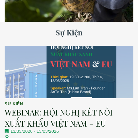
Sự Kiện
SỰ KIỆN
WEBINAR: HỘI NGHỊ KẾT NỐI
XUẤT KHẨU VIỆT NAM – EU
13/03/2026
-
13/03/2026