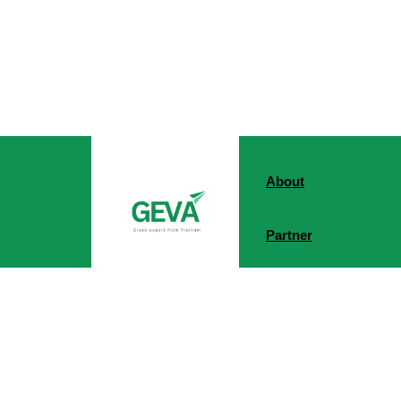
About
Partner
Address:
92A, Alley 12 Dang Thai Mai Street, Quang 
Transaction Office:
KisStartup: 8th Floor, Rocland 
Ward, Cau Giay District, Hanoi City, Vietnam
Phone number:
+84 936.361.133 / +84 392.161.403
Email:
hello@kisstartup.com