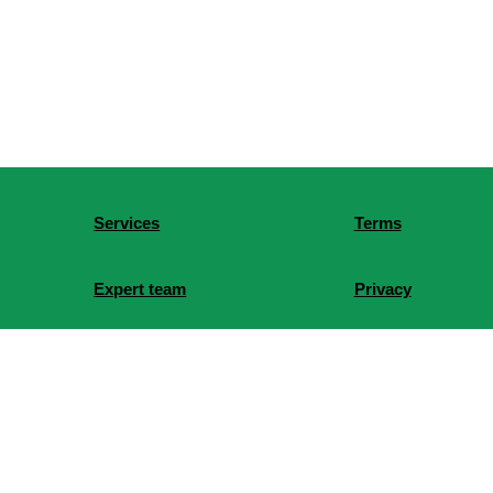
Services
Terms
Expert team
Privacy
An Ward, Tay Ho District, Hanoi City, Vietnam
Building, 16 Tran Quoc Vuong Street, Dich Vong Hau