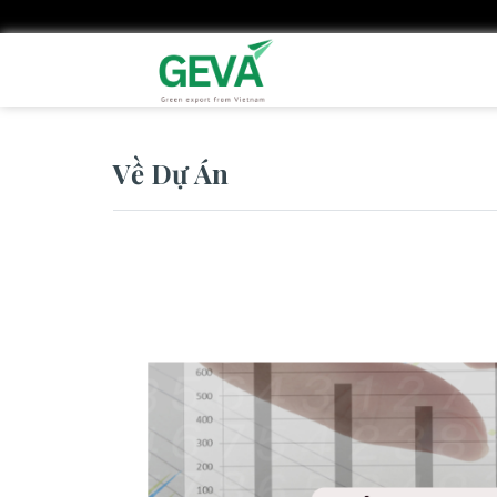
Skip
to
main
content
Về Dự Án