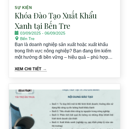
SỰ KIỆN
Khóa Đào Tạo Xuất Khẩu
Xanh tại Bến Tre
03/09/2025
-
06/09/2025
Bến Tre
Bạn là doanh nghiệp sản xuất hoặc xuất khẩu
trong lĩnh vực nông nghiệp? Bạn đang tìm kiếm
một hướng đi bền vững – hiệu quả – phù hợp
với xu hướng toàn cầu để chinh phục những thị
→
XEM CHI TIẾT
trường khó tính như EU, Mỹ, Nhật Bản? Khóa
đào tạo trực tiếp về “Xuất khẩu xanh” do dự án
GEVA phối hợp tổ chức tại Bến Tre là cơ hội
miễn phí và thực tiễn giúp doanh nghiệp của bạn
hiểu rõ – hành động đúng – thay đổi bền vững
để vươn ra quốc tế.