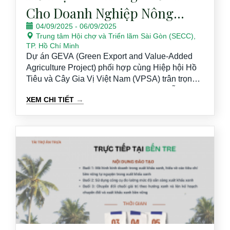
Cho Doanh Nghiệp Nông
04/09/2025
-
06/09/2025
Nghiệp tại Việt Nam
Trung tâm Hội chợ và Triển lãm Sài Gòn (SECC),
INTERNATIONAL SOURCING
TP. Hồ Chí Minh
Dự án GEVA (Green Export and Value-Added
EXPO 2025
Agriculture Project) phối hợp cùng Hiệp hội Hồ
Tiêu và Cây Gia Vị Việt Nam (VPSA) trân trọng
thông báo: Chúng tôi sẽ đồng hành và hỗ trợ các
→
XEM CHI TIẾT
doanh nghiệp nông nghiệp Việt Nam tham gia
Vietnam International Sourcing Expo 2025, diễn
ra tại Trung tâm Hội chợ và Triển lãm Sài Gòn
(SECC), TP. Hồ Chí Minh từ ngày 04 –
06/9/2025.