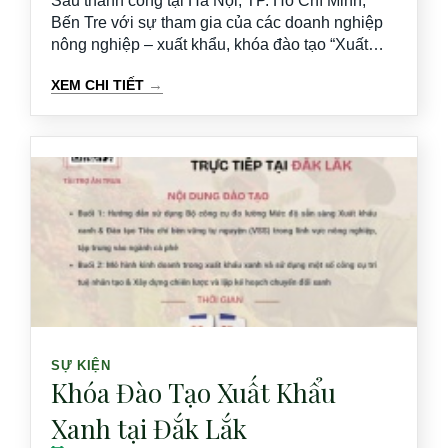
Sau thành công tại Hà Nội, TP. Hồ Chí Minh,
Bến Tre với sự tham gia của các doanh nghiệp
nông nghiệp – xuất khẩu, khóa đào tạo “Xuất
khẩu xanh” của dự án GEVA tiếp tục đến với Gia
→
XEM CHI TIẾT
Lai.
SỰ KIỆN
Khóa Đào Tạo Xuất Khẩu
Xanh tại Đắk Lắk