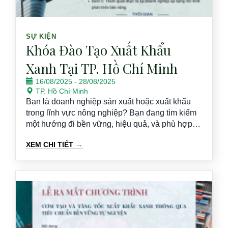
SỰ KIỆN
Khóa Đào Tạo Xuất Khẩu
Xanh Tại TP. Hồ Chí Minh
16/08/2025
-
28/08/2025
TP. Hồ Chí Minh
Bạn là doanh nghiệp sản xuất hoặc xuất khẩu
trong lĩnh vực nông nghiệp? Bạn đang tìm kiếm
một hướng đi bền vững, hiệu quả, và phù hợp
với xu hướng toàn cầu để chinh phục những thị
→
XEM CHI TIẾT
trường khó tính như EU, Mỹ, Nhật Bản? Khóa
đào tạo trực tiếp về “Xuất khẩu xanh” do GEVA
tổ chức là cơ hội miễn phí và giá trị thực tiễn cao
giúp doanh nghiệp của bạn hiểu rõ – hành động
đúng – thay đổi bền vững để vươn ra quốc tế.