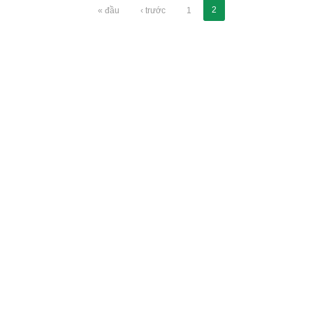
2
« đầu
‹ trước
1