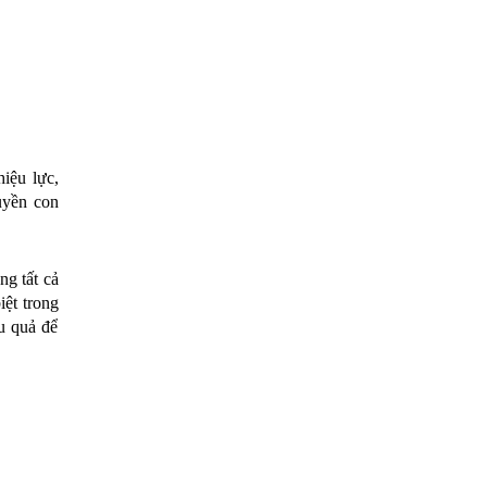
iệu lực, 
yền con 
g tất cả 
ệt trong 
 quả để 