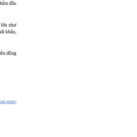
phẩm đầu 
lớn như 
ất khẩu, 
êu đồng 
can-nam-