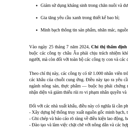
Giảm sử dụng kháng sinh trong chăn nuôi và dư
Gia tăng yêu cầu xanh trong thiết kế bao bì;
Minh bạch thông tin sản phẩm, nhãn mác, nguồn
Vào ngày 25 tháng 7 năm 2024, 
Chỉ thị thẩm định
buộc các công ty châu Âu phải chịu trách nhiệm khô
người, mà còn đối với toàn bộ các công ty con và các đố
Theo chỉ thị này, các công ty có từ 1.000 nhân viên trở
các khâu của chuỗi cung ứng. Điều này tạo ra yêu cầu
ngành nông sản, thực phẩm — buộc họ phải chứng mi
nhận diện và giảm thiểu rủi ro vi phạm nhân quyền và 
Đối với các nhà xuất khẩu, điều này có nghĩa là cần ph
- Xây dựng hệ thống truy xuất nguồn gốc minh bạch, 
- Ghi chép và báo cáo rõ ràng về điều kiện lao động, 
- Đào tạo và làm việc chặt chẽ với nông dân và các hợ