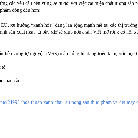
 ứng các yêu cầu bền vững sẽ đi đôi với việc cải thiện chất lượng sản 
ản phẩm đồng đều hơn).
 EU, xu hướng “xanh hóa” đang lan rộng mạnh mẽ tại các thị trường 
ình sản xuất ngay từ bây giờ sẽ giúp nông sản Việt mở rộng cơ hội xu
 bền vững tự nguyện (VSS) mà chúng tôi đang triển khai, với mục ti
 tế
ác toàn cầu
in-tuc/24993-thoa-thuan-xanh-chau-au-nong-san-thuc-pham-va-det-may-