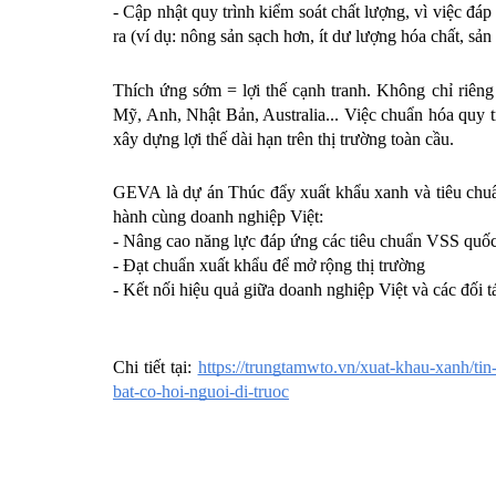
- Cập nhật quy trình kiểm soát chất lượng, vì việc đáp
ra (ví dụ: nông sản sạch hơn, ít dư lượng hóa chất, s
Thích ứng sớm = lợi thế cạnh tranh. Không chỉ riêng
Mỹ, Anh, Nhật Bản, Australia... Việc chuẩn hóa quy tr
xây dựng lợi thế dài hạn trên thị trường toàn cầu.
GEVA là dự án Thúc đẩy xuất khẩu xanh và tiêu chuẩn
hành cùng doanh nghiệp Việt:
- Nâng cao năng lực đáp ứng các tiêu chuẩn VSS quốc
- Đạt chuẩn xuất khẩu để mở rộng thị trường
- Kết nối hiệu quả giữa doanh nghiệp Việt và các đối t
Chi tiết tại: 
https://trungtamwto.vn/xuat-khau-xanh/t
bat-co-hoi-nguoi-di-truoc