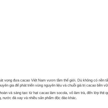
át vọng đưa cacao Việt Nam vươn tầm thế giới. Dù không có nền t
uyên gia để phát triển vùng nguyên liệu và chuỗi giá trị cacao bền v
hoàn và sáng tạo: từ hạt cacao làm socola, vỏ làm trà, đến lớp thịt
ang, nước đá xay và nhiều sản phẩm độc đáo khác.