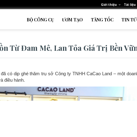
Giới thiệu
Tài liệu
BỘ CÔNG CỤ
ƯƠM TẠO
TĂNG TỐC
TIN TỨ
ồn Từ Đam Mê, Lan Tỏa Giá Trị Bền Vữ
A đã có dịp ghé thăm trụ sở Công ty TNHH CaCao Land – một doan
à điều hành.