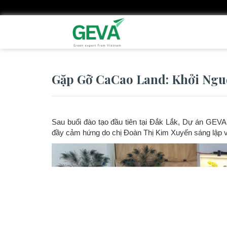
Nhảy
đến
nội
dung
Gặp Gỡ CaCao Land: Khởi Ngu
Sau buổi đào tạo đầu tiên tại Đắk Lắk, Dự án GEV
đầy cảm hứng do chị Đoàn Thị Kim Xuyến sáng lập v