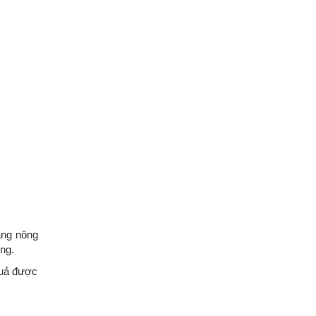
ảng nông
ững.
 quả được