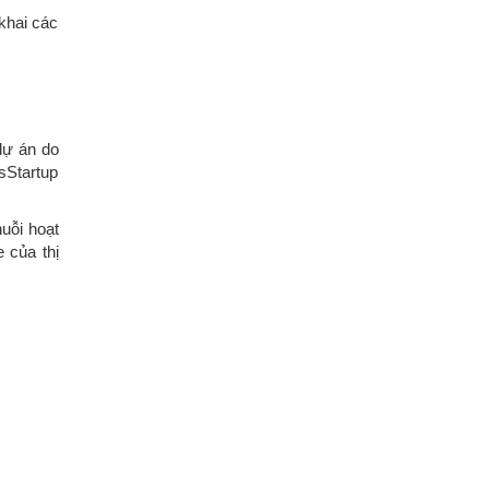
khai các
dự án do
sStartup
uỗi hoạt
 của thị