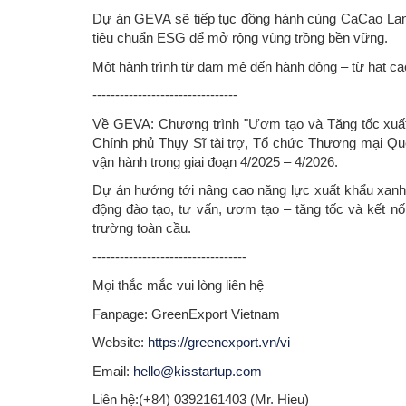
Dự án GEVA sẽ tiếp tục đồng hành cùng CaCao Land
tiêu chuẩn ESG để mở rộng vùng trồng bền vững.
Một hành trình từ đam mê đến hành động – từ hạt c
--------------------------------
Về GEVA: Chương trình "Ươm tạo và Tăng tốc xuất
Chính phủ Thụy Sĩ tài trợ, Tổ chức Thương mại Q
vận hành trong giai đoạn 4/2025 – 4/2026.
Dự án hướng tới nâng cao năng lực xuất khẩu xanh
động đào tạo, tư vấn, ươm tạo – tăng tốc và kết n
trường toàn cầu.
----------------------------------
Mọi thắc mắc vui lòng liên hệ
Fanpage: GreenExport Vietnam
Website:
https://greenexport.vn/vi
Email:
hello@kisstartup.com
Liên hệ:(+84) 0392161403 (Mr. Hieu)