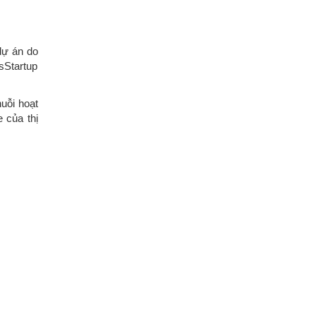
dự án do
sStartup
uỗi hoạt
 của thị