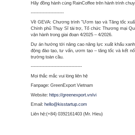
Hãy đồng hành cùng RainCoffee trên hành trình chu
----------------------
Về GEVA: Chương trình "Ươm tạo và Tăng tốc xuất
Chính phủ Thụy Sĩ tài trợ, Tổ chức Thương mại Q
vận hành trong giai đoạn 4/2025 – 4/2026.
Dự án hướng tới nâng cao năng lực xuất khẩu xanh
động đào tạo, tư vấn, ươm tạo – tăng tốc và kết n
trường toàn cầu.
----------------------------------
Mọi thắc mắc vui lòng liên hệ
Fanpage: GreenExport Vietnam
Website:
https://greenexport.vn/vi
Email:
hello@kisstartup.com
Liên hệ:(+84) 0392161403 (Mr. Hieu)