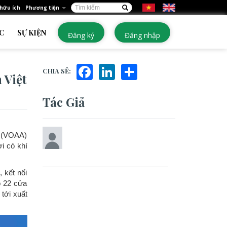
Biểu
 hữu ích
Phương tiện
Tìm kiếm
mẫu
C
SỰ KIỆN
Đăng ký
Đăng nhập
tìm
kiếm
Facebook
LinkedIn
Share
CHIA SẺ:
 Việt
Tác Giả
ơ (VOAA)
i có khí
 kết nối
ó 22 cửa
tới xuất