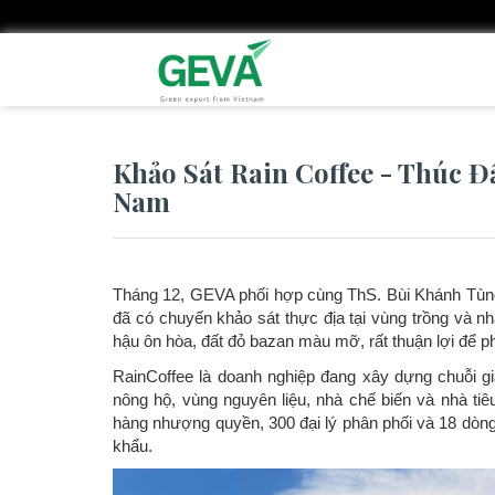
Nhảy
đến
nội
dung
Khảo Sát Rain Coffee - Thúc Đ
Nam
Tháng 12, GEVA phối hợp cùng ThS. Bùi Khánh Tùn
đã có chuyến khảo sát thực địa tại vùng trồng và 
hậu ôn hòa, đất đỏ bazan màu mỡ, rất thuận lợi để ph
RainCoffee là doanh nghiệp đang xây dựng chuỗi gi
nông hộ, vùng nguyên liệu, nhà chế biến và nhà tiê
hàng nhượng quyền, 300 đại lý phân phối và 18 dòng
khẩu.