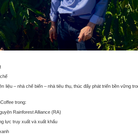
t
 chế
n liệu – nhà chế biến – nhà tiêu thụ, thúc đẩy phát triển bền vững tr
Coffee trong:
guyện Rainforest Alliance (RA)
g lực truy xuất và xuất khẩu
 xanh