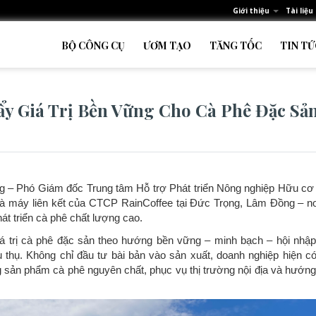
Giới thiệu
Tài liệu
BỘ CÔNG CỤ
ƯƠM TẠO
TĂNG TỐC
TIN TỨ
ẩy Giá Trị Bền Vững Cho Cà Phê Đặc Sản
g – Phó Giám đốc Trung tâm Hỗ trợ Phát triển Nông nghiệp Hữu c
nhà máy liên kết của CTCP RainCoffee tại Đức Trọng, Lâm Đồng – nơ
át triển cà phê chất lượng cao.
á trị cà phê đặc sản theo hướng bền vững – minh bạch – hội nhập,
u thụ. Không chỉ đầu tư bài bản vào sản xuất, doanh nghiệp hiện c
 sản phẩm cà phê nguyên chất, phục vụ thị trường nội địa và hướng 