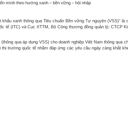
yển mình theo hướng xanh – bền vững – hội nhập
 khẩu xanh thông qua Tiêu chuẩn Bền vững Tự nguyện (VSS)" là 
uốc tế (ITC) và Cục XTTM, Bộ Công thương đồng quản lý; CTCP Ki
 (thông qua áp dụng VSS) cho doanh nghiệp Việt Nam thông qua ch
ối thị trường quốc tế nhằm đáp ứng các yêu cầu ngày càng khắt khe